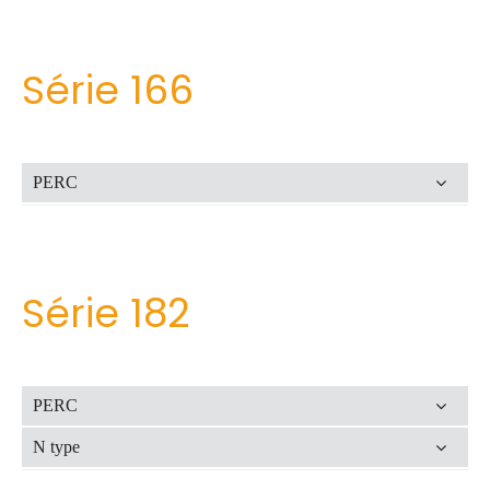
Série 166
PERC
Série 182
Série
PERC
166
de
N type
módu