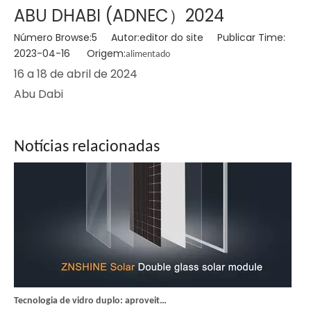
ABU DHABI (ADNEC）2024
Número Browse:
5
Autor:editor do site Publicar Time:
2023-04-16 Origem:
alimentado
ZNShine publica primeiro relatório ESG: novos marcos de sustentabilidade
16 a 18 de abril de 2024
A ZNShine Solar lançou seu primeiro relatório Ambiental, So
Abu Dabi
Notícias relacionadas
Tecnologia de vidro duplo: aproveitando vantagens autênticas para uma produção de energia confiável