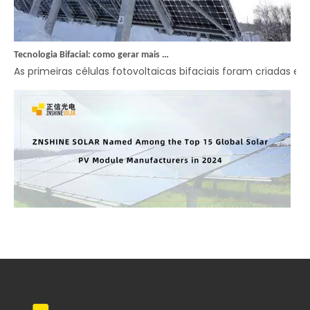
Tecnologia Bifacial: como gerar mais energia
As primeiras células fotovoltaicas bifaciais foram criadas e
Classificação mais recente | ZNSHINE SOLAR nomeada entre os 15 principais fabricantes globais de módulos solares fotovoltaicos em 2024
Recentemente, a consultoria internacional Wood Mackenzie d