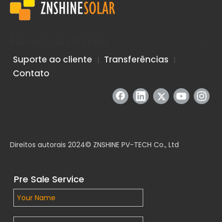
Navegação Rápida
Suporte ao cliente
Transferências
|
|
Contato
ZNSHINE Solar e Guofu Hydrogen Energy constroem conjuntamente o maior projeto doméstico de produção de hidrogênio fotovoltaico distribuído na China
A ZNSHINE Solar, em colaboração com a Jiangsu Guofu Hydrog
Direitos autorais 2024© ZNSHINE PV-TECH Co., Ltd
Pre Sale Service