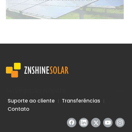
Classificação mais recente | ZNSHINE SOLAR nomeada entre os 15 principais fabricantes globais de módulos solares fotovoltaicos em 2024
Recentemente, a consultoria internacional Wood Mackenzie d
Navegação Rápida
Suporte ao cliente
Transferências
|
|
Contato
ZNSHINE Solar e Guofu Hydrogen Energy constroem conjuntamente o maior projeto doméstico de produção de hidrogênio fotovoltaico distribuído na China
A ZNSHINE Solar, em colaboração com a Jiangsu Guofu Hydrog