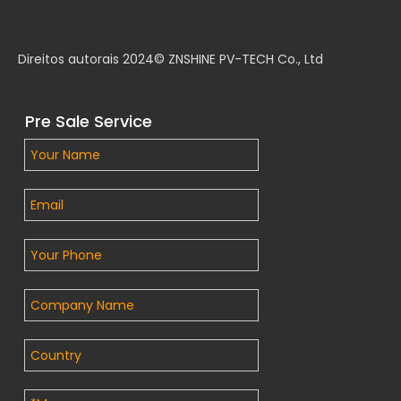
Direitos autorais 2024© ZNSHINE PV-TECH Co., Ltd
Pre Sale Service
ZNSHINE SOLAR vence a EUPD Research 2024 como melhor marca fotovoltaica no Brasil
ZNSHINE SOLAR recebeu recentemente o prestigiado prêmio T