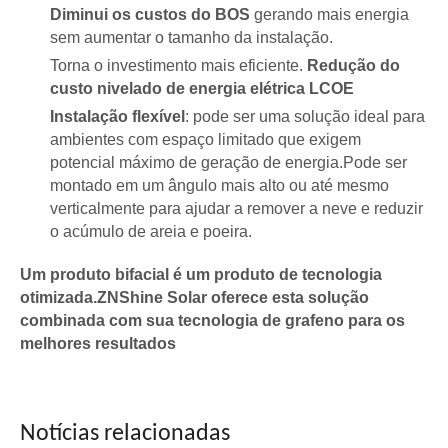
Diminui os custos do BOS
gerando mais energia
sem aumentar o tamanho da instalação.
Torna o investimento mais eficiente.
Redução do
custo nivelado de energia elétrica LCOE
Instalação flexível
: pode ser uma solução ideal para
ambientes com espaço limitado que exigem
potencial máximo de geração de energia.Pode ser
montado em um ângulo mais alto ou até mesmo
verticalmente para ajudar a remover a neve e reduzir
o acúmulo de areia e poeira.
Um produto bifacial é um produto de tecnologia
ZNShine publica primeiro relatório ESG: novos marcos de sustentabilidade
otimizada.ZNShine Solar oferece esta solução
A ZNShine Solar lançou seu primeiro relatório Ambiental, So
combinada com sua tecnologia de grafeno para os
melhores resultados
Notícias relacionadas