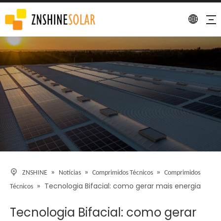
Detalhe
»
»
»
ZNSHINE
Notícias
Comprimidos Técnicos
Comprimidos
»
Tecnologia Bifacial: como gerar mais energia
Técnicos
Tecnologia Bifacial: como gerar